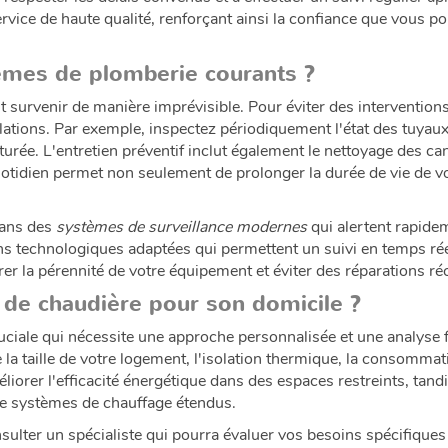
service de haute qualité, renforçant ainsi la confiance que vous 
èmes de plomberie courants ?
 survenir de manière imprévisible. Pour éviter des interventions 
lations. Par exemple, inspectez périodiquement l'état des tuyaux,
urée. L'entretien préventif inclut également le nettoyage des cana
otidien permet non seulement de prolonger la durée de vie de v
dans des
systèmes de surveillance modernes
qui alertent rapid
technologiques adaptées qui permettent un suivi en temps réel d
er la pérennité de votre équipement et éviter des réparations ré
 de chaudière pour son domicile ?
uciale qui nécessite une approche personnalisée et une analyse 
e la taille de votre logement, l'isolation thermique, la consomma
liorer l'efficacité énergétique dans des espaces restreints, tand
de systèmes de chauffage étendus.
 consulter un spécialiste qui pourra évaluer vos besoins spécifiq