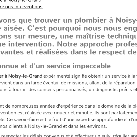
sé à Noisy-le-Grand
e nos interventions
avons que trouver un
plombier à Noisy
 aisée. C'est pourquoi nous nous enga
ions sur mesure, une maîtrise techniqu
ue intervention. Notre approche profe
vantes et réalisées dans le respect d
connue et d'un service impeccable
er à Noisy-le-Grand
expérimenté signifie obtenir un service à la
ient dans un large éventail de missions, allant de la réparation
ns à fournir des conseils personnalisés, un diagnostic précis e
osent de nombreuses années d'expérience dans le domaine de la 
ervention est réalisée avec rigueur et minutie. Ils sont parfaitem
e. Ce savoir-faire est le fruit d'une expertise approfondie et d'un 
e nos clients à Noisy-le-Grand et dans les environs.
respecter les délais convenus et à effectuer un suivi régulier a