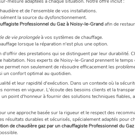
sur-mesure adaptées à chaque situation. Notre offre inclut :
chaudière et de l'ensemble de vos installations.
cisément la source du dysfonctionnement.
auffagiste Professionnel du Gaz à Noisy-le-Grand
afin de restau
ée de vie prolongée
à vos systèmes de chauffage.
hauffage lorsque la réparation n'est plus une option.
 d'offrir des prestations qui se distinguent par leur durabilité.
otre habitation. Nos experts de Noisy-le-Grand prennent le temps 
che permet non seulement de résoudre efficacement les problèm
i un confort optimal au quotidien.
ualité et leur rapidité d'exécution. Dans un contexte où la sécuri
s normes en vigueur. L'écoute des besoins clients et la transpa
un point d'honneur à fournir des solutions techniques fiables, 
ur une approche basée sur la rigueur et le respect des recomm
 des résultats durables et sécurisés, spécialement adaptés pour c
tion de chaudière gaz par un chauffagiste Professionnel du Ga
possible.