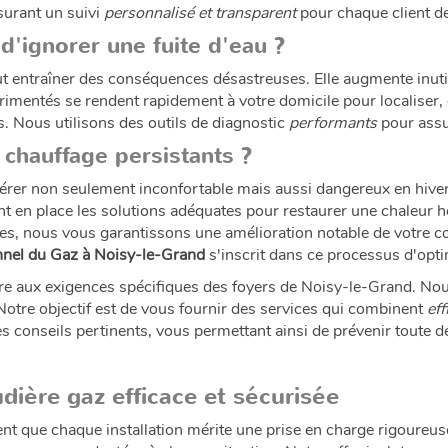
surant un suivi
personnalisé et transparent
pour chaque client de
'ignorer une fuite d'eau ?
ut entraîner des conséquences désastreuses. Elle augmente inut
érimentés se rendent rapidement à votre domicile pour localiser,
fs. Nous utilisons des outils de diagnostic
performants
pour assur
chauffage persistants ?
vérer non seulement inconfortable mais aussi dangereux en hiver
nt en place les solutions adéquates pour restaurer une chaleur
ées, nous vous garantissons une amélioration notable de votre 
onnel du Gaz à Noisy-le-Grand
s'inscrit dans ce processus d'opt
e aux exigences spécifiques des foyers de Noisy-le-Grand. Nous 
otre objectif est de vous fournir des services qui combinent
eff
 conseils pertinents, vous permettant ainsi de prévenir toute défa
dière gaz efficace et sécurisée
ue chaque installation mérite une prise en charge rigoureuse 