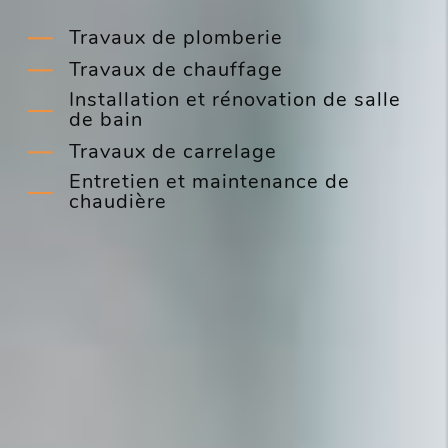
Travaux de plomberie
Travaux de chauffage
Installation et rénovation de salle
de bain
Travaux de carrelage
Entretien et maintenance de
chaudière